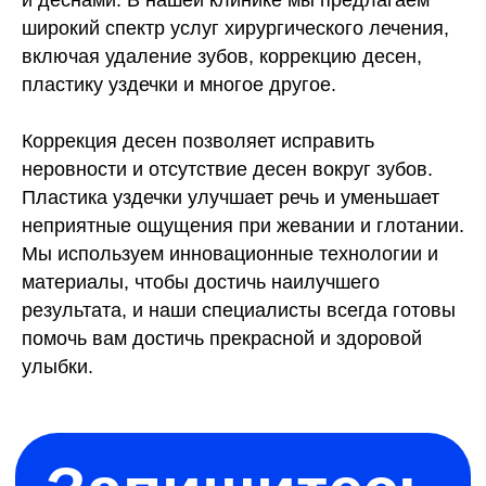
и деснами. В нашей клинике мы предлагаем
широкий спектр услуг хирургического лечения,
включая удаление зубов, коррекцию десен,
Запишитесь
пластику уздечки и многое другое.
на консультацию
прямо сейчас
Коррекция десен позволяет исправить
неровности и отсутствие десен вокруг зубов.
Наши специалисты
Пластика уздечки улучшает речь и уменьшает
проконсультируют вас
неприятные ощущения при жевании и глотании.
Мы используем инновационные технологии и
Записаться на консультацию
материалы, чтобы достичь наилучшего
результата, и наши специалисты всегда готовы
помочь вам достичь прекрасной и здоровой
улыбки.