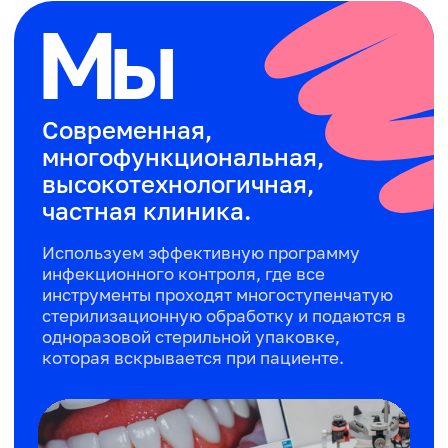
Читать полный отзыв
Андрей
Приходил сюда на полную чистку зубов,
обращался к Игорю. Это очень хороший
доктор. Во время процедуры общается
нормально. Врач аккуратный,
профессиональный. Кабинет и
инструменты были в чистом состоянии.
Данную стоматологию выбрал потому что
здесь уровень соответствующий
Читать полный отзыв
Борисова Ю.
Хочу выразить благодарность Кристиану
Игоревичу. Была на днях на приёме -
сделал все в лучшем виде!
Безболезненно и быстро, за что