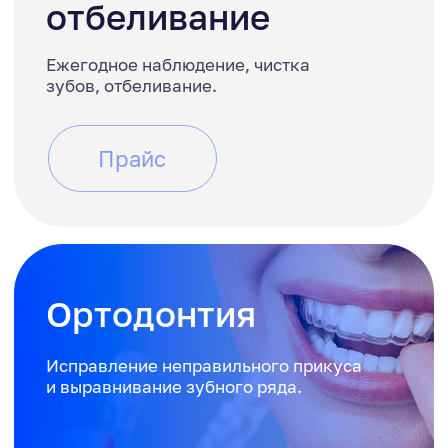
Лихота Екатерина
Гелумбаускайте
Васильевна
Грета
Подробнее о докторе
О нас
Мы