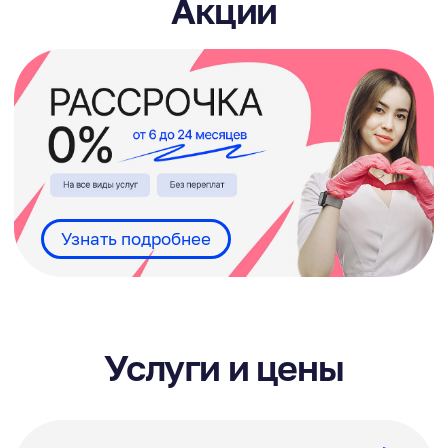
обходящая по всем параметрам
классическое протезирование.
Прайс
Терапия
Систематические действия по лечению
и профилактики заболеваний полости
рта.
Прайс
Художественная
реставрация