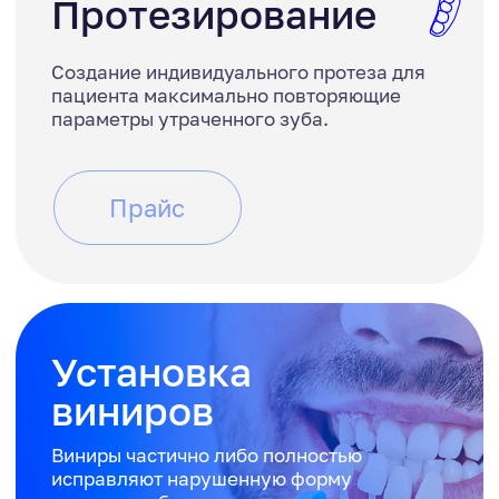
Ортодонтия
Исправление неправильного прикуса
и выравнивание зубного ряда.
Прайс
Детская
стоматология
Гигиена, лечение, хирургия
и исправление прикуса.
Прайс