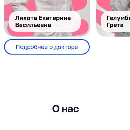
Дмитрий Г.
Был на приеме у Виктории
Александровны 3 месяца назад и остался
в полном восторге! Начиная от входа в
клинику чувствовалась приятная
атмосфера, врач очень расположила к
себе на первом же приеме
Читать полный отзыв
Булкаева О.
Отличная стоматология! Чистота,
порядок, современное оборудование,
приветливый персонал. Всегда напомнят
о приёме, предложат чай/кофе. В
клинике широкий спектр услуг-от
лечения кариеса до установки
имплантов. Стоимость приемлимая.
Врачи компетентные.