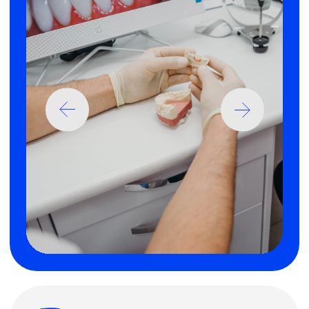
отдельное спасибо)Очень вежливый
персонал.
Читать полный отзыв
Олег В.
Хочу выразить огромную благодарность
коллективу стоматологии АртКурацио. Я
обратился сюда по рекомендации и ни
разу не пожалел. В клинике царит очень
спокойная, приятная атмосфера.
Читать полный отзыв
Людмила Р.
Наилучшие впечатления от посещения
клиники. Рекомендую стоматологию и
доктора Константина Евгеньевича!
Читать полный отзыв