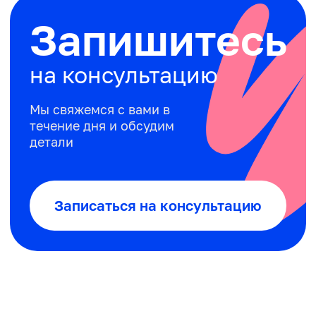
Современная
диагностика
Наша стоматология оборудована
наиболее прогрессивными
инновационными технологиями
необходимыми для точной диагностики.
Безболезненное
лечение
У нас используются только
сертифицированные
стоматологические материалы последнего
лагодарность
поколения. Мы применяем в своей
риевне! 😍
практике современные анестетики,
 клинике уже