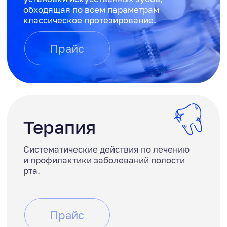
виниров
Виниры частично либо полностью
исправляют нарушенную форму
или цвет зубов.
Прайс
Пародонтология
Профилактика, диагностика и лечение
заболеваний околозубных тканей.
Прайс