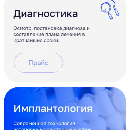
Комплекс мероприятий, направленных
на придание зубам эстетического вида.
Прайс
Протезирование
Создание индивидуального протеза для
пациента максимально повторяющие
параметры утраченного зуба.
Прайс
Установка