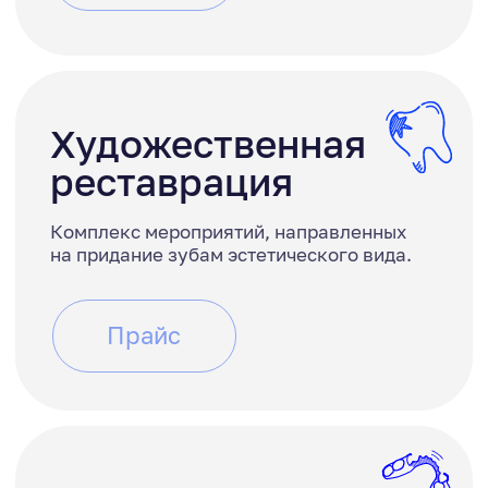
Хирургия
Удаление зубов, пластики уздечки,
коррекция дёсен.
Прайс
Гигиена и
отбеливание
Ежегодное наблюдение, чистка
зубов, отбеливание.
Прайс