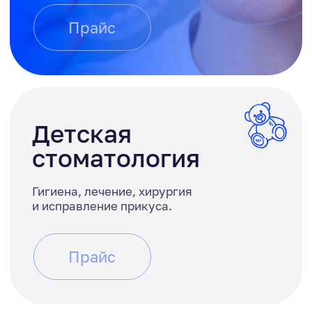
Современная,
многофункциональная,
высокотехнологичная,
частная клиника.
Используем эффективную программу
инфекционного контроля, где все
инструменты проходят многоступенчатую
стерилизационную обработку и подаются в
одноразовой стерильной упаковке,
которая вскрывается при пациенте.