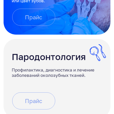
Скайсы, грилзы
и клыки
Установка скайсов, грилзов.
Наращивание клыков.
Прайс
Консультация
Запишитесь
на консультацию
Мы свяжемся с вами в
течение дня и обсудим