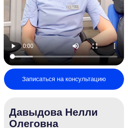
Записаться на консультацию
Давыдова Нелли
Олеговна
Стоматолог ортодонт
В 2012г поступила «Ставропольский
Государственный Медицинский
Университет»
С 2017-2019 проходила обучение в
ординатуре по специальности
«ортодонтия».
Основное направление - лечение и
профилактика ортодонтических
патологий у детей и взрослых.